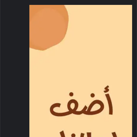
سعر استرشادي
وفيما يتعلق بالسعر الاسترشادي للسلع والمنتجات المعروضة، وحول
أهمية أن يتم عرضها أمام المستهلك، قال آل صالح: إن سعر الوحدة
أو المنتج المعروض في أرفف مراكز البيع، يكون متناسباً بشكل
منطقي بين الكمية ووزن المنتج، ويترك القرار للمستهلك الشراء من
عدمه.
رقابة شاملة
تجدر الإشارة، إلى أن سياسة تسعير السلع الاستهلاكية الأساسية في
الدولة، صدرت عام 2022، وهي تجسّد حرص «وزارة الاقتصاد» من
خلال العمليات الشاملة من الرقابة والمتابعة لحركة أسعار السلع
الاستهلاكية على التثبّت من مدى أحقية أي حالات رفع أسعار في
الدولة، ونسب الزيادة المرتبطة بها في حال وجودها.
وتسعى السياسة إلى ضمان عدم تطبيق ارتفاعات سعرية غير مبررة
من قبل المزودين، وتعزيز آليات مواجهة ممارسات الاحتكار، وتمكين