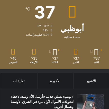
الأسعار العالمية المعمول بها ودراستها بحسب سعر الشحن ومستوى
37
التضخم، وغيرها من عوامل ومدخلات تتحكم بسعر السلعة.
℃
أبوظبي
37º - 36º
49%
0.91 كيلومتر/ساعة
سماء صافية
40
35
37
37
37
℃
℃
℃
℃
℃
الأحد
الأثنين
الثلاثاء
الأربعاء
الخميس
الأشهر
الأخيرة
تعليقات
سعر نهائي
«بوتيم» تطلق خدمة «أرسل الأن وسدد لاحقا»
واعتبر آل صالح، أن المنافسة السوقية الحرة بين منافذ البيع والعرض
لتحويلات الأموال لأول مرة في الشرق الأوسط
والطلب، هي التي تتحكم إلى حد ما بالأسعار النهائية للسلع وإن كانت
وشمال أفريقيا