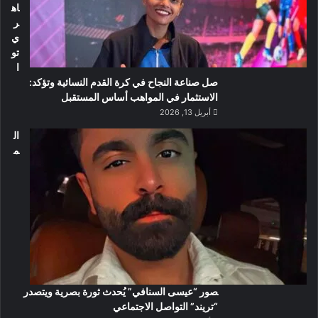
اه
ر
ي
تو
ا
صل صناعة النجاح في كرة القدم النسائية وتؤكد:
الاستثمار في المواهب أساس المستقبل
أبريل 13, 2026
ال
م
صور “عيسى السنافي” يُحدث ثورة بصرية ويتصدر
“تريند” التواصل الاجتماعي