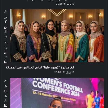
يونيو 5, 2026
ال
ر
ك
ن
ال
ث
م
ي
ن
ت
ط
لق مبادرة “ذهبهم علينا” لدعم العرائس في المملكة
أبريل 21, 2026
ح
و
ري
ة
ال
ط