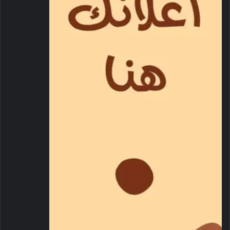
الممارسات التجارية السليمة، بما يرسّخ علاقة متوازنة وعادلة بين
المزود والمستهلك، ويضمن حقوق جميع الأطراف، ويعزز استقرار
السوق واستمرارية توافر السلع وعدم ندرتها أو اختفائها من منافذ
البيع.
وتتضمّن السلع الاستهلاكية الأساسية التي يمنع زيادة أسعارها إلا
بموافقة مسبقة من الوزارة: زيوت الطهي، البيض، الألبان، الأرز،
السكر، الدواجن الطازجة، البقوليات، الخبز، القمح.