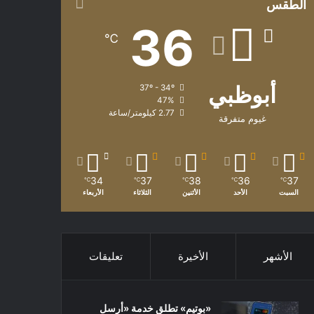
الطقس
36
℃
أبوظبي
37º - 34º
47%
2.77 كيلومتر/ساعة
غيوم متفرقة
34
37
38
36
37
℃
℃
℃
℃
℃
السبت
الأحد
الأثنين
الثلاثاء
الأربعاء
الأشهر
الأخيرة
تعليقات
«بوتيم» تطلق خدمة «أرسل