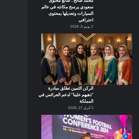
محمد صالح.. صانع محتوى
سعودي يرسخ مكانته في عالم
السيارات وتعديلها بمحتوى
احترافي
يونيو 5, 2026
الركن الثمين تطلق مبادرة
“ذهبهم علينا” لدعم العرائس في
المملكة
أبريل 21, 2026