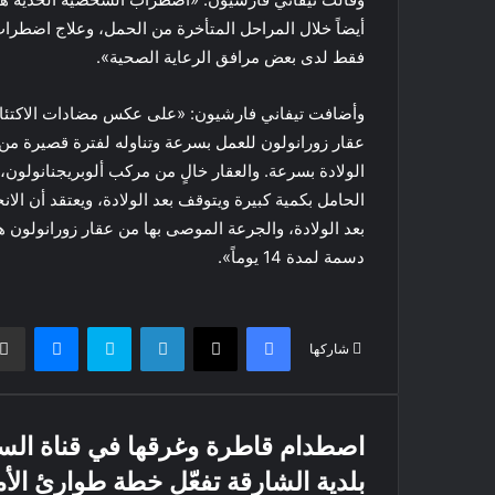
أيضاً خلال المراحل المتأخرة من الحمل، وعلاج اضطراب
فقط لدى بعض مرافق الرعاية الصحية».
وأضافت تيفاني فارشيون: «على عكس مضادات الاكتئاب ا
عقار زورانولون للعمل بسرعة وتناوله لفترة قصيرة من 
الولادة بسرعة. والعقار خالٍ من مركب ألوبريجنانولون
الحامل بكمية كبيرة ويتوقف بعد الولادة، ويعتقد أن ا
دسمة لمدة 14 يوماً».
فيسبوك
X
لينكدإن
سكايب
ماسنج
شاركها
اصطدام قاطرة وغرقها في قناة ال
بلدية الشارقة تفعّل خطة طوارئ الأم