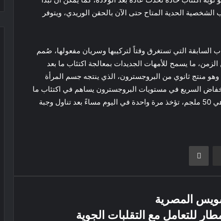
 الشخصية الحدية المتاح حتى الآن بالحقن الوريدي، ويتوفر
لسابقة التي تستغرق وقتاً لتركيبها وسريان مفعولها، صُمم
الزمن، ما يسمح للأمهات الجديدات بمعالجة اكتئاب ما بعد
، وهو منتج ثانوي من البروجسترون، الذي ينتجه جسم المرأة
لانخفاض السريع في مستويات البروجسترون يساهم في اكتئاب ما
بعد الولادة، والجرعة الموصى بها من عقار زورانولون هي 50 ملجم، تؤخذ مرة واحدة في اليوم مساءً بعد تناول وجبة
ر
مشاركة عبر البريد
طباعة
سويس المصرية
طار للتعامل مع التقلبات الجوية