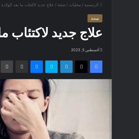
الرئيسية
/
محليات
/
صحة
/
علاج جديد لاكتئاب ما بعد الولادة
صحة
علاج جديد لاكتئاب ما 
أغسطس 5, 2023
فيسبوك
X
لينكدإن
سكايب
ماسنجر
مشاركة عبر البريد
ط