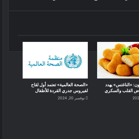
ن: «الناغتس» يهدد
«الصحة العالمية» تعتمد أول لقاح
اض القلب والسكري
لفيروس جدري القردة للأطفال
نوفمبر 20, 2024