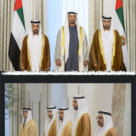
أبوظبي في 14 أغسطس / وام / أدى اليمين القانونية أمام صاحب السمو الشيخ
محمد بن زايد آل نهيان رئيس الدولة "حفظه الله" اليوم ..سعادة الشيخ زايد بن خليفة بن سلطان بن شخبوط آل نهيان سفير الدولة المعين لدى دولة قطر الشقيقة وسعادة سالم إبراهيم بن أحمد محمد النقبي سفير الدولة المعين لدى جمهورية كينيا. وأعرب صاحب السمو رئيس الدولة ــ خلال مراسم أداء اليمين التي جرت في قصر الشاطئ في أبوظبي ــ عن تمنياته لسفيري الدولة التوفيق والنجاح في مهامهما الجديدة وحثهما على بذل جهودهما الدؤوبة لتعزيز علاقات دولة الإمارات مع دولتي قطر الشقيقة وكينيا الصديقة على مختلف المستويات ..مؤكداً سموه حرص الدولة على ترسيخ علاقات الصداقة والتعاون مع مختلف الدول الشقيقة والصديقة لما فيه الخير للجميع. من جانبهما عبر سفيرا الدولة عن اعتزازهما بالثقة الغالية التي أولتهما إياها القيادة الحكيمة لتمثيل الدولة والإسهام في تحقيق مصالحها الوطنية عبر تعزيز أواصر الأخوة والصداقة والتعاون التي تربطها مع الدول الشقيقة والصديقة. حضر مراسم أداء اليمين .. سمو الشيخ منصور بن زايد آل نهيان نائب رئيس الدولة نائب رئيس مجلس الوزراء وزير ديوان الرئاسة وسمو الشيخ حمدان بن محمد بن زايد آل نهيان ومعالي الشيخ محمد بن حمد بن طحنون آل نهيان مستشار الشؤون الخاصة في ديوان الرئاسة ومعالي الشيخ شخبوط بن نهيان آل نهيان وزير دولة ومعالي خليفة شاهين المرر وزير دولة.