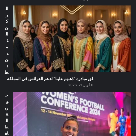
ال
ر
ك
ن
ال
ث
م
ي
ن
ت
ط
لق مبادرة “ذهبهم علينا” لدعم العرائس في المملكة
أبريل 21, 2026
ح
و
ري
ة
ال
ط
اه