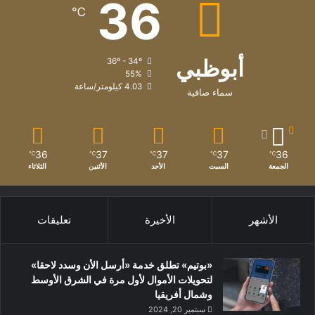
36
مراسم أداء اليمين .. سمو الشيخ منصور بن زايد آل نهيان نائب رئيس
℃
الدولة نائب رئيس مجلس الوزراء وزير ديوان الرئاسة وسمو الشيخ
حمدان بن محمد بن زايد آل نهيان ومعالي الشيخ محمد بن حمد بن
أبوظبي
36º - 34º
طحنون آل نهيان مستشار الشؤون الخاصة في ديوان الرئاسة
55%
ومعالي الشيخ شخبوط بن نهيان آل نهيان وزير دولة ومعالي خليفة
4.03 كيلومتر/ساعة
سماء صافية
شاهين المرر وزير دولة.
36
37
37
37
36
℃
℃
℃
℃
℃
الجمعة
السبت
الأحد
الأثنين
الثلاثاء
الأشهر
الأخيرة
تعليقات
«بوتيم» تطلق خدمة «أرسل الأن وسدد لاحقا»
لتحويلات الأموال لأول مرة في الشرق الأوسط
وشمال أفريقيا
سبتمبر 20, 2024