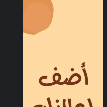
حمدان بن محمد بن زايد آل نهيان ومعالي الشيخ محمد بن حمد بن
طحنون آل نهيان مستشار الشؤون الخاصة في ديوان الرئاسة
ومعالي الشيخ شخبوط بن نهيان آل نهيان وزير دولة ومعالي خليفة
شاهين المرر وزير دولة.
أبوظبي في 14 أغسطس / وام / أدى اليمين القانونية أمام
صاحب
السمو الشيخ محمد بن زايد آل نهيان
رئيس الدولة “حفظه الله” اليوم
..سعادة الشيخ زايد بن خليفة بن سلطان بن شخبوط آل نهيان سفير
الدولة المعين لدى دولة قطر الشقيقة وسعادة سالم إبراهيم بن أحمد
محمد النقبي سفير الدولة المعين لدى جمهورية كينيا.
وأعرب صاحب السمو رئيس الدولة ــ خلال مراسم أداء اليمين التي
جرت في قصر الشاطئ في أبوظبي ــ عن تمنياته لسفيري الدولة
التوفيق والنجاح في مهامهما الجديدة وحثهما على بذل جهودهما
الدؤوبة لتعزيز علاقات دولة الإمارات مع دولتي قطر الشقيقة وكينيا
الصديقة على مختلف المستويات ..مؤكداً سموه حرص الدولة على
ترسيخ علاقات الصداقة والتعاون مع مختلف الدول الشقيقة
والصديقة لما فيه الخير للجميع.