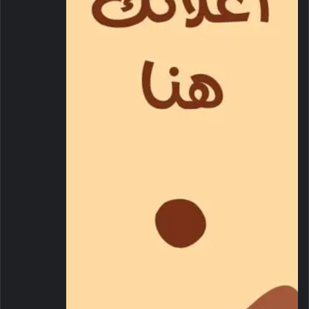
من جانبهما عبر سفيرا الدولة عن اعتزازهما بالثقة الغالية التي
أولتهما إياها القيادة الحكيمة لتمثيل الدولة والإسهام في تحقيق
مصالحها الوطنية عبر تعزيز أواصر الأخوة والصداقة والتعاون التي
تربطها مع الدول الشقيقة والصديقة.
حضر مراسم أداء اليمين .. سمو الشيخ منصور بن زايد آل نهيان نائب
رئيس الدولة نائب رئيس مجلس الوزراء وزير ديوان الرئاسة وسمو
الشيخ حمدان بن محمد بن زايد آل نهيان ومعالي الشيخ محمد بن
حمد بن طحنون آل نهيان مستشار الشؤون الخاصة في ديوان
الرئاسة ومعالي الشيخ شخبوط بن نهيان آل نهيان وزير دولة ومعالي
خليفة شاهين المرر وزير دولة.
رضا عبدالنور