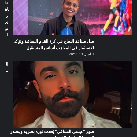
ط
اه
ر
ي
تو
ا
صل صناعة النجاح في كرة القدم النسائية وتؤكد:
الاستثمار في المواهب أساس المستقبل
أبريل 13, 2026
ال
م
صور “عيسى السنافي” يُحدث ثورة بصرية ويتصدر