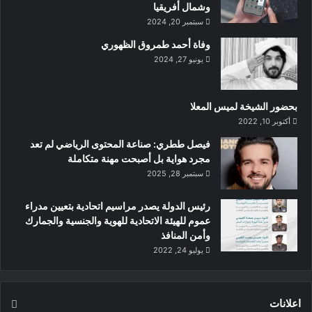
وشمال أفريقيا
محمد بن علي كومان الأمين العام لمجلس وزراء الداخلية العرب
سبتمبر 20, 2024
وسعادة اللواء أحمد ناصر الريسي رئيس المنظمة الدولية للشرطة
وفاة أحمد طمروق الظهوري
الجنائية “الإنتربول” وسعادة يورغن شتوك الأمين العام للمنظمة
يونيو 27, 2024
الدولية للشرطة الجنائية “الإنتربول وعدداً من القيادات الشرطية
والأمنية في الدولة.
بحضور الشيخة لميس المعلا
أكتوبر 10, 2022
‏فيصل ططري: صناعة المحتوى الرياضي لم تعد
مجرد هواية بل أصبحت مهنة متكاملة
سبتمبر 28, 2025
رئيس الدولة يصدر مراسيم اتحادية بتعيين مدراء
عموم للهيئة الاتحادية للهوية والجنسية والجمارك
وأمن المنافذ
يوليو 24, 2022
أبوظبي في 25 أكتوبر/ وام / استقبل صاحب السمو الشيخ محمد بن
زايد آل نهيان رئيس الدولة “حفظه الله” اليوم وفداً من المشاركين
اعلانات