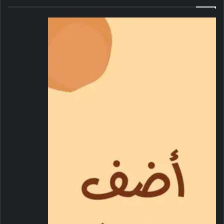
في كل من الاجتماع الخامس لوزراء الداخلية لدول التحالف الأمني
الدولي، والنسخة السابعة من “الحوار الإستراتيجي” والذي تنظمه
منظمة الشرطة الجنائية الدولية” الإنتربول” واستضافته وزارة
الداخلية وجهاز الشرطة الخليجية. ورحب سموه بضيوف الدولة ـ
خلال اللقاء الذي جرى في قصر الشاطئ بحضور الفريق سمو الشيخ
سيف بن زايد آل نهيان نائب رئيس مجلس الوزراء وزير الداخلية ــ
معرباً عن تمنياته لهم التوفيق في اجتماعاتهم وحواراتهم للخروج
بنتائج مثمرة تسهم في تعزيز التنسيق والعمل الدولي المشترك
لحماية أمن المجتمعات وسلامتها..مؤكداً سموه المسؤولية الجماعية
المشتركة في تعزيز الأمن والتي تتطلب مزيداً من التنسيق والتعاون
والحوار لإيجاد حلول فاعلة لمواجهة التحديات الأمنية حتى تنعم
شعوب العالم بالأمن والأمان والاستقرار. وأكد سموه أن استضافة
الدولة هذه الاجتماعات يأتي في إطار نهجها الراسخ في التعاون
لتعزيز جهود دول العالم والمجتمع الدولي نحو مجتمعات آمنة
ومستقرة. من جانبهم أعرب الوفد عن شكرهم وتقديرهم لاستضافة
دولة الإمارات هذه الاجتماعات والملتقيات الدولية الهامة وحرصها
على إنجاح رسالتها وأهدافها لما فيه مصلحة شعوب العالم أجمع.