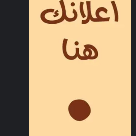
وضم الوفد عدداً من وزراء الداخلية في الدول الأعضاء في التحالف
الأمني بجانب مسؤولي عدد من المنظمات والوكالات الإقليمية
والدولية المشاركين في الحوار الإستراتيجي المتعلق باستحداث بنية
فاعلة ومتعددة الأطراف للعمل الشرطي من أجل مواجهة التحديات
العالمية واللذين استضافتهما دولة الإمارات..كما ضم معالي الدكتور
محمد بن علي كومان الأمين العام لمجلس وزراء الداخلية العرب
وسعادة اللواء أحمد ناصر الريسي رئيس المنظمة الدولية للشرطة
الجنائية “الإنتربول” وسعادة يورغن شتوك الأمين العام للمنظمة
الدولية للشرطة الجنائية “الإنتربول وعدداً من القيادات الشرطية
والأمنية في الدولة.
أبوظبي في 25 أكتوبر/ وام / استقبل
صاحب السمو الشيخ محمد بن
زايد آل نهيان
رئيس الدولة “حفظه الله” اليوم وفداً من المشاركين
في كل من الاجتماع الخامس لوزراء الداخلية لدول التحالف الأمني
الدولي، والنسخة السابعة من “الحوار الإستراتيجي” والذي تنظمه
منظمة الشرطة الجنائية الدولية” الإنتربول” واستضافته وزارة
الداخلية وجهاز الشرطة الخليجية.
ورحب سموه بضيوف الدولة ـ خلال اللقاء الذي جرى في قصر