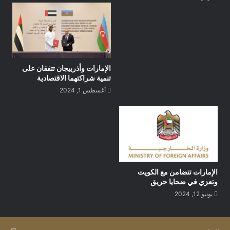
الإمارات وأذربيجان تتفقان على
تنمية شراكتهما الاقتصادية
أغسطس 1, 2024
أبوظبي في 25 أكتوبر/ وام / استقبل صاحب السمو الشيخ محمد بن
زايد آل نهيان رئيس الدولة “حفظه الله” اليوم وفداً من المشاركين
الإمارات تتضامن مع الكويت
في كل من الاجتماع الخامس لوزراء الداخلية لدول التحالف الأمني
وتعزي في ضحايا حريق
الدولي، والنسخة السابعة من “الحوار الإستراتيجي” والذي تنظمه
يونيو 12, 2024
منظمة الشرطة الجنائية الدولية” الإنتربول” واستضافته وزارة
الداخلية وجهاز الشرطة الخليجية. ورحب سموه بضيوف الدولة ـ