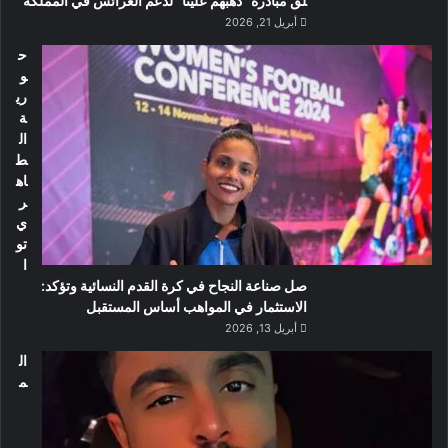
لق مبادرة “ذهبهم علينا” لدعم العرائس في المملكة
أبريل 21, 2026
ح
و
ري
ة
ال
ط
اه
ر
ي
تو
ا
صل صناعة النجاح في كرة القدم النسائية وتؤكد:
الاستثمار في المواهب أساس المستقبل
أبريل 13, 2026
ال
م