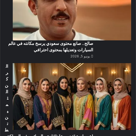
صالح.. صانع محتوى سعودي يرسخ مكانته في عالم
السيارات وتعديلها بمحتوى احترافي
يونيو 5, 2026
ال
ر
ك
ن
ال
ث
م
ي
ن
ت
ط