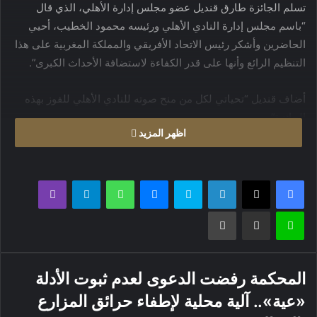
تسلم الجائزة طارق قنديل عضو مجلس إدارة الأهلي، الذي قال
“باسم مجلس إدارة النادي الأهلي ورئيسه محمود الخطيب، أحيي
الحاضرين وأشكر رئيس الاتحاد الأفريقي والمملكة المغربية على هذا
التنظيم الرائع وأنها على قدر الكفاءة لاستضافة الأحداث الكبرى”.
أضاف قنديل “تحياتي لكل من منح صوته للنادي الأهلي للفوز بهذه
الجائزة”.
اظهر المزيد
وكان الأهلي تفوق في سباق الجائزة على كل من الوداد البيضاوي
المغربي وصيف دوري أبطال أفريقيا، وصن داونز الجنوب أفريقي
فيسبوك
X
لينكدإن
سكايب
ماسنجر
واتساب
تيلقرام
ڤايبر
الفائز بأول لقب لبطولة الدوري الأفريقي في 2023.
لاين
مشاركة عبر البريد
طباعة
المحكمة رفضت الدعوى لعدم ثبوت الأدلة
«عية».. آلية محلية لإطفاء حرائق المزارع