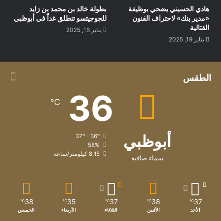
هادي الحسيني يضحي بوظيفة
بطولة خالد بن محمد بن زايد
«مدير بنك» لاحتراف الفنون
للجوجيتسو تنطلق غداً في أبوظبي
القتالية
يناير 16, 2025
يناير 19, 2025
الطقس
36
℃
أبوظبي
37º - 36º
58%
8.15 كيلومتر/ساعة
سماء صافية
38
35
37
38
37
℃
℃
℃
℃
℃
الأحد
الأثنين
الثلاثاء
الأربعاء
الخميس