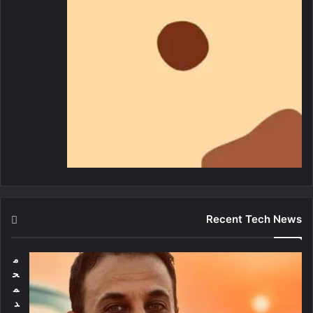
Recent Tech News
م
ح
م
د