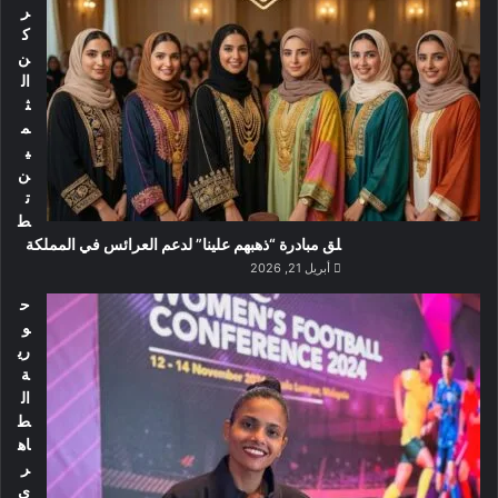
ر
ك
ن
ال
ث
م
ي
ن
ت
ط
لق مبادرة “ذهبهم علينا” لدعم العرائس في المملكة
أبريل 21, 2026
ح
و
ري
ة
ال
ط
اه
ر
ي