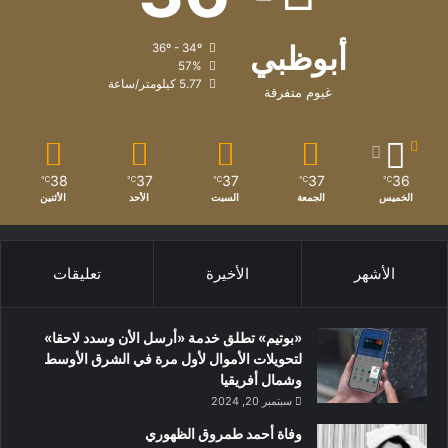
أبوظبي
36º - 34º
57%
5.77 كيلومتر/ساعة
غيوم متفرقة
38
37
37
37
36
℃
℃
℃
℃
℃
الخميس
الجمعة
السبت
الأحد
الأثنين
الأشهر
الأخيرة
تعليقات
«بوتيم» تطلق خدمة «أرسل الأن وسدد لاحقا»
لتحويلات الأموال لأول مرة في الشرق الأوسط
وشمال أفريقيا
سبتمبر 20, 2024
وفاة أحمد طمروق الظهوري