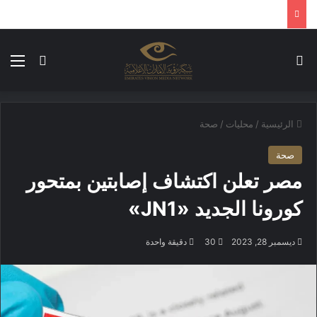
بحث عن
الق
الوضع ا
الرئيسية
/
محليات
/
صحة
صحة
مصر تعلن اكتشاف إصابتين بمتحور
كورونا الجديد «JN1»
ديسمبر 28, 2023
30
دقيقة واحدة