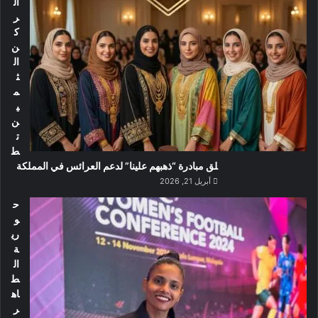
ال
ر
ك
ن
ال
ث
م
ي
ن
ت
ط
لق مبادرة “ذهبهم علينا” لدعم العرائس في المملكة
أبريل 21, 2026
ح
و
ري
ة
ال
ط
اه
ر