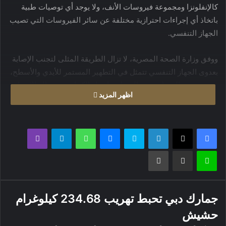
كالإنفلونزا ومجموعة فيروسات الأنف، ولا يوجد أي توصيات طبية
باتخاذ أي إجراءات احترازية مختلفة عن سائر الفيروسات التي تصيب
الجهاز التنفسي.
ووفق وزارة الصحة المصرية، لا تزال الطريقة المثلى لتجنب الإصابة
بعدوى الجهاز التنفسي تتمثل في التطهير المستمر للأيدي والأسطح،
وعدم خروج المصابين من المنزل، وارتداء الكمامة في حالة الاحتياج
اظهر المزيد
للخروج، إضافة إلى التهوية الجيدة وعدم البقاء في أماكن مزدحمة
سيئة التهوية، وارتداء الكمامة في حال الاحتياج إلى البقاء بها.
فيسبوك
X
لينكدإن
سكايب
ماسنجر
واتساب
تيلقرام
ڤايبر
لاين
مشاركة عبر البريد
طباعة
جمارك دبي تحبط تهريب 234.68 كيلوغرام
حشيش