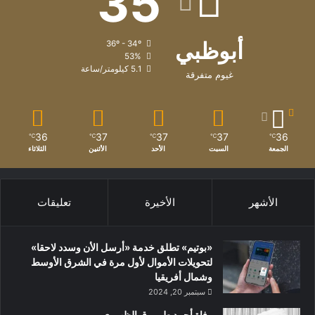
35
أبوظبي
36º - 34º
53%
5.1 كيلومتر/ساعة
غيوم متفرقة
36
37
37
37
36
℃
℃
℃
℃
℃
الجمعة
السبت
الأحد
الأثنين
الثلاثاء
الأشهر
الأخيرة
تعليقات
«بوتيم» تطلق خدمة «أرسل الأن وسدد لاحقا»
لتحويلات الأموال لأول مرة في الشرق الأوسط
وشمال أفريقيا
سبتمبر 20, 2024
وفاة أحمد طمروق الظهوري