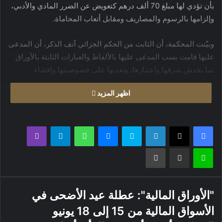
بأن تؤدي لها مبلغ 70 ألف درهم كتعويض عن الضرر المادي والأدبي،
وإلزامها بالرسوم والمصاريف ومقابل أتعاب المحاماة.
وبيّنت المحكمة، أن الثابت من الحكم الجزائي آنف الذكر، أن المدعى
عليها قامت بسب المدعى عليها بالألفاظ والعبارات الثابتة بالأوراق
بما يخدش شرفها واعتبارها، وتعديها على خصوصيتها وإفشاء
محادثاتها معها دون رضا المدعية بقصد الإضرار بها وذلك على النحو
اظهر المزيد
المبين بالحكم الجزائي سالف البيان.
فيسبوك
X
لينكدإن
سكايب
ماسنجر
واتساب
تيلقرام
ڤايبر
لاين
مشاركة عبر البريد
طباعة
"الأوراق المالية": عطلة عيد الأضحى في
الأسواق المالية من 15 إلى 18 يونيو