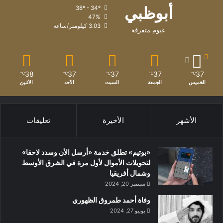
أبوظبي
38º - 34º
47%
3.03 كيلومتر/ساعة
غيوم متفرقة
38
37
37
37
37
℃
℃
℃
℃
℃
الخميس
الجمعة
السبت
الأحد
الأثنين
الأشهر
الأخيرة
تعليقات
«بوتيم» تطلق خدمة «أرسل الأن وسدد لاحقا»
لتحويلات الأموال لأول مرة في الشرق الأوسط
وشمال أفريقيا
سبتمبر 20, 2024
وفاة أحمد طمروق الظهوري
يونيو 27, 2024