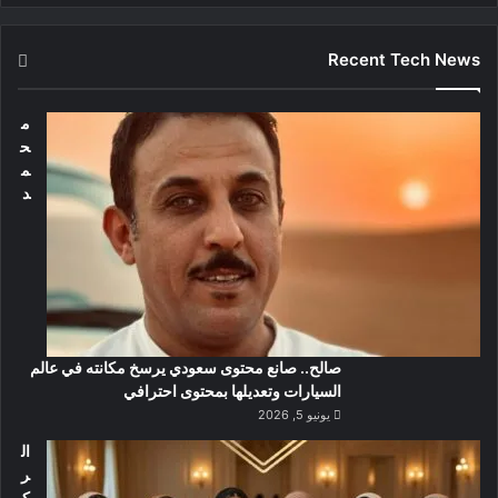
Recent Tech News
م
ح
م
د
صالح.. صانع محتوى سعودي يرسخ مكانته في عالم
السيارات وتعديلها بمحتوى احترافي
يونيو 5, 2026
ال
ر
ك