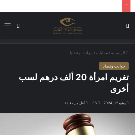
بحث عن
الق
الوضع ا
الرئيسية
/
محليات
/
حوادث وقضايا
حوادث وقضايا
تغريم امرأة 20 ألف درهم لسب
أخرى
يونيو 12, 2024
36
أقل من دقيقة