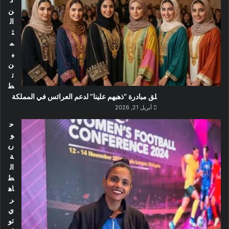
ن
ال
ث
م
ي
ن
ت
ط
لق مبادرة “ذهبهم علينا” لدعم العرائس في المملكة
أبريل 21, 2026
ح
و
ري
ة
ال
ط
اه
ر
ي
تو