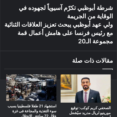
شرطة أبوظبي تكرّم آسيوياً لجهوده في
وفي ختام اللقاء، أكَّد الجانبان أهمية استمرار التنسيق بين البلدين،
الوقاية من الجريمة
لدفع مسيرة التعاون المشترك، وتعزيز الشراكات التي تخدم مصالح
ولي عهد أبوظبي يبحث تعزيز العلاقات الثنائية
الشعبين الشقيقين.
مع رئيس فرنسا على هامش أعمال قمة
مجموعة الـ20
مقالات ذات صلة
استشهاد 21 طفلا فلسطينيا بسبب
الصحفي كريم كوكب: توقيع
سوء التغذية والمجاعة فى غزة
مورينيو لريال مدريد سيُشعل
خلال 72 ساعة.. الاحتلال