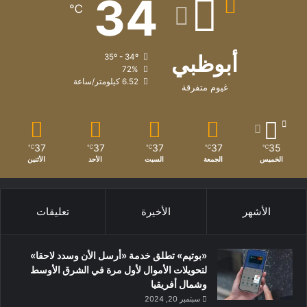
34
℃
أبوظبي
35º - 34º
72%
6.52 كيلومتر/ساعة
غيوم متفرقة
37
37
37
37
35
℃
℃
℃
℃
℃
الخميس
الجمعة
السبت
الأحد
الأثنين
الأشهر
الأخيرة
تعليقات
«بوتيم» تطلق خدمة «أرسل الأن وسدد لاحقا»
لتحويلات الأموال لأول مرة في الشرق الأوسط
وشمال أفريقيا
سبتمبر 20, 2024