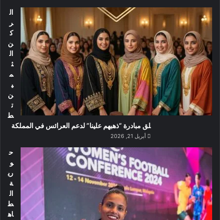
ال
ر
ك
ن
ال
ث
م
ي
ن
ت
ط
لق مبادرة “ذهبهم علينا” لدعم العرائس في المملكة
أبريل 21, 2026
ح
و
ري
ة
ال
ط
اه