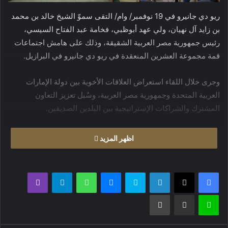
ريو دي جانيرو في 19 نوفمبر/ وام/ التقى سموّ الشيخ خالد بن محمد
بن زايد آل نهيان، ولي عهد أبوظبي، فخامة عبد الفتاح السيسي،
رئيس جمهورية مصر العربية الشقيقة، وذلك على هامش اجتماعات
قمة مجموعة العشرين المنعقدة في ريو دي جانيرو في البرازيل.
وجرى خلال اللقاء استعراض العلاقات الأخوية بين دولة الإمارات
العربية المتحدة وجمهورية مصر العربية، وسُبل تعزيز التعاون
المشترك والشراكات الإستراتيجية بين البلدين الصديقين.
وتناول اللقاء عدداً من الموضوعات والقضايا المطروحة على جدول
اظهر المزيد
أعمال قمة مجموعة العشرين في نسختها التاسعة عشرة، وأهمية
التنسيق بين جميع الأطراف لتحقيق أهداف القمة.
فيسبوك
X
لينكدإن
سكايب
ماسنجر
واتساب
تيلقرام
ڤايبر
وأكَّد سموّ الشيخ خالد بن محمد بن زايد آل نهيان، عمق العلاقات
لاين
مشاركة عبر البريد
طباعة
الإستراتيجية التي تجمع بين البلدين، مشدداً سموّه على حرص
القيادة الرشيدة على تعزيز التعاون والتنسيق مع جمهورية مصر
العربية.