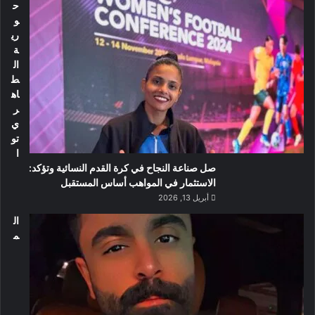
ح
و
ري
ة
ال
ط
اه
ر
ي
تو
ا
صل صناعة النجاح في كرة القدم النسائية وتؤكد:
الاستثمار في المواهب أساس المستقبل
أبريل 13, 2026
ال
م