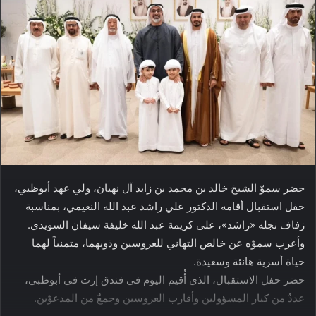
حضر سموّ الشيخ خالد بن محمد بن زايد آل نهيان، ولي عهد أبوظبي،
حفل استقبال أقامه الدكتور علي راشد عبد الله النعيمي، بمناسبة
زفاف نجله «راشد»، على كريمة عبد الله خليفة سيفان السويدي.
وأعرب سموّه عن خالص التهاني للعروسين وذويهما، متمنياً لهما
حياة أسرية هانئة وسعيدة.
حضر حفل الاستقبال، الذي أُقيم اليوم في فندق إرث في أبوظبي،
عددٌ من كبار المسؤولين وأقارب العروسين وجمعٌ من المدعوّين.