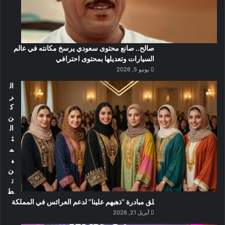
صالح.. صانع محتوى سعودي يرسخ مكانته في عالم
السيارات وتعديلها بمحتوى احترافي
يونيو 5, 2026
ال
ر
ك
ن
ال
ث
م
ي
ن
ت
ط
لق مبادرة “ذهبهم علينا” لدعم العرائس في المملكة
أبريل 21, 2026