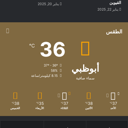
القيوين
يناير 20, 2025
يناير 22, 2025
الطقس
36
℃
أبوظبي
37º - 36º
58%
8.15 كيلومتر/ساعة
سماء صافية
38
35
37
38
37
℃
℃
℃
℃
℃
الأحد
الأثنين
الثلاثاء
الأربعاء
الخميس