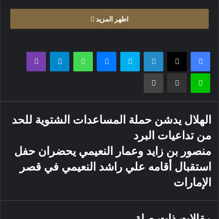
اظهر المزيد
فيسبوك
X
لينكدإن
سكايب
ماسنجر
واتساب
تيلقرام
ڤايبر
لاين
مشاركة عبر البريد
طباعة
الهلال يدشن حملة المساعدات الشتوية للحد
من تداعيات البرد
منصور بن زايد وعمار النعيمي يحضران حفل
استقبال أقامه علي راشد النعيمي في قصر
الإمارات
مقالات ذات صلة