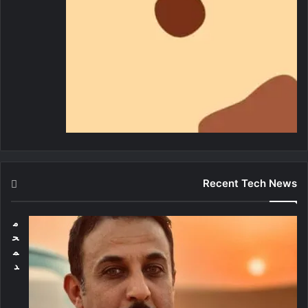
Recent Tech News
م
ح
م
د