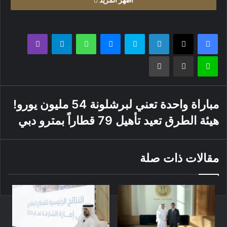
فيسبوك
X
لينكدإن
سكايب
ماسنجر
واتساب
تيلقرام
ڤايبر
لاين
مشاركة عبر البريد
طباعة
مباراة واحدة تعني لبرشلونة 54 مليون يورو!
هيئة الطرق تعيد تأهيل 79 قطاراً بمترو دبي
مقالات ذات صلة