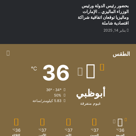
بحضور رئيس الدولة ورئيس
الوزراء الماليزي .. الإمارات
وماليزيا توقعان اتفاقية شراكة
اقتصادية شاملة
يناير 14, 2025
الطقس
36
℃
أبوظبي
36º - 34º
50%
5.83 كيلومتر/ساعة
غيوم متفرقة
36
37
37
37
36
℃
℃
℃
℃
℃
الجمعة
السبت
الأحد
الأثنين
الثلاثاء