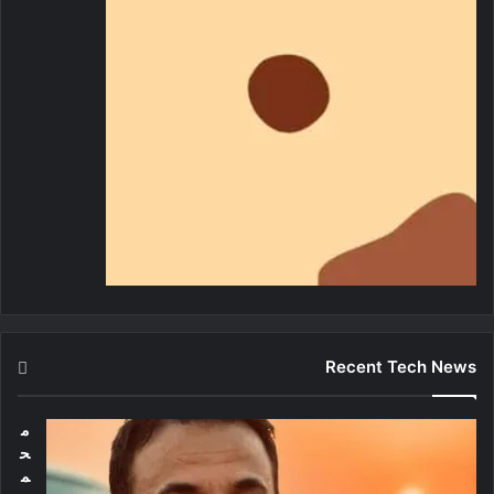
Recent Tech News
م
ح
م