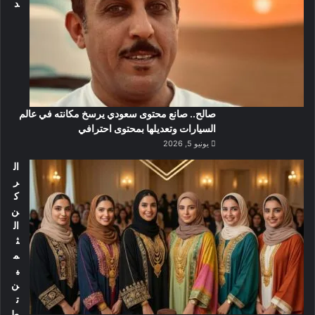
د
صالح.. صانع محتوى سعودي يرسخ مكانته في عالم
السيارات وتعديلها بمحتوى احترافي
يونيو 5, 2026
ال
ر
ك
ن
ال
ث
م
ي
ن
ت
ط