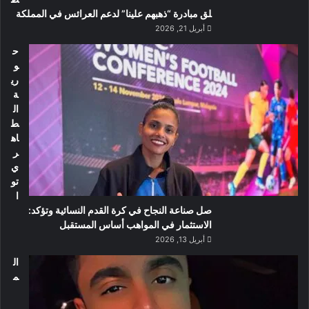
لق مبادرة “ذهبهم علينا” لدعم العرائس في المملكة
أبريل 21, 2026
ح
و
ري
ة
ال
ط
اه
ر
ي
تو
ا
صل صناعة النجاح في كرة القدم النسائية وتؤكد:
الاستثمار في المواهب أساس المستقبل
أبريل 13, 2026
ال
م