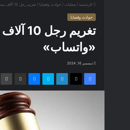
الرئيسية
/
محليات
/
حوادث وقضايا
/
تغريم رجل 10 آلاف سبّ امرأة عبر «واتساب»
حوادث وقضايا
تغريم رجل
«واتساب»
ديسمبر 16, 2024
فيسبوك
X
لينكدإن
سكايب
ماسنجر
مشاركة عبر البريد
ط