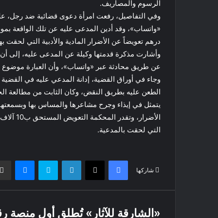
الرسوم والمصاريف.
وفي التفاصيل، رفعت امرأة دعوى قضائية ضد رجل، عل
درهم تعويضاً عن الأضرار المادية والأدبية التي لحقت ب
وأشارت مذكرة قدمتها وكيلة عن المدعى عليه، إلى أن 
عن طريق محادثة عبر «واتساب»، وأن العبارة موضوع ال
وجاء في أوراق القضية، إدانة المدعي عليه في القضية ال
الطعن عليه بطريق النقض، وكان الثابت من مطالعة ال
يتمثل في إيذاء وجرح مشاعرها والمساس بها وبسمعتها، 
الأضرار، 
التي لحقت بالمدعية.
فيسبوك
X
لينكدإن
سكايب
ماسنج
شاركها
«الشارقة للآثار» تُطلق أول منصة ر