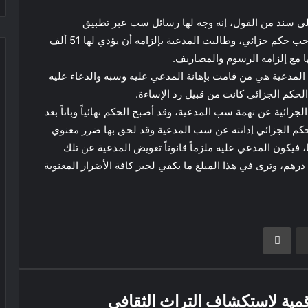
ى سند من القول، إنه وجه لها رسائل سب عبر تطبيق
«واتساب»، وقد أدين المدعى عليه عن تلك الواقعة بموجب حكم جزائي، وطالبت المدعية بإلزامه أن يؤدي لها 51 ألف
ها مع إلزامه الرسوم والمصاريف.
المدعية هي من قامت بإهانة المدعي عليه وسبه والدعاء عليه
حكم الجزائي كانت من قبيل رد الإساءة.
جزائية عن تهمة سب المدعية، وقد أصبح الحكم نهائياً وباتاً بعد
حكم الجزائي إدانته عن سب المدعية وقد لحق بها ضرر معنوي
فيكون المدعي عليه ملزماً قانوناً تعويض المدعية عن تلك
وتقدر المحكمة التعويض المستحق ب10 آلاف درهم، وترى في هذا المبلغ ما يكفي لجبر كافة الأضرار المعنوية
ر
مشاركة عبر البريد
طباعة
قمية لاستكشاف التراث الثقافي