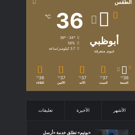
الطقس
36
℃
أبوظبي
36º - 34º
56%
3.7 كيلومتر/ساعة
غيوم متفرقة
36
37
37
37
36
℃
℃
℃
℃
℃
الجمعة
السبت
الأحد
الأثنين
الثلاثاء
الأشهر
الأخيرة
تعليقات
«بوتيم» تطلق خدمة «أرسل