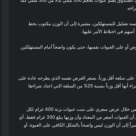
بسعر 11.50 درهماً، إلا أنها اكتشفت بعد الشراء أخيراً أن الصندوق يضم عبوات بحجم 300 مللي بدلاً من 500 مللي كما
فسه تضليل للمستهلكين، مشيرة إلى أن الوزن مكتوب بخط
سهم في اختلاط الأمر عليها.
ض أو على العبوات نفسها، حتى يكون واضحاً أمام المستهلكين.
على سلعة أقل وزناً، بسعر العرض نفسه الذي يطرحه عادة على
الوزن الأكبر من العلامة التجارية ذاتها، ليكتشف بعد الشراء أنها أقل وزناً بنسبة 25% من السلعة التي اعتاد شراءها
وأوضح أنه اعتاد شراء أغذية محفوظة من ماركة معينة من خلال عرض سعري على ست عبوات بزنة 400 غرام لكل
منها، بسعر يبلغ 15.90 درهماً، لكنه اكتشف بعد التدقيق أن العبوات أصغر من المعتاد وأن وزنها يبلغ 300 غرام فقط، أي
ه، مشيراً إلى أن الوزن ليس واضحاً بالشكل الكافي على العبوة، أو