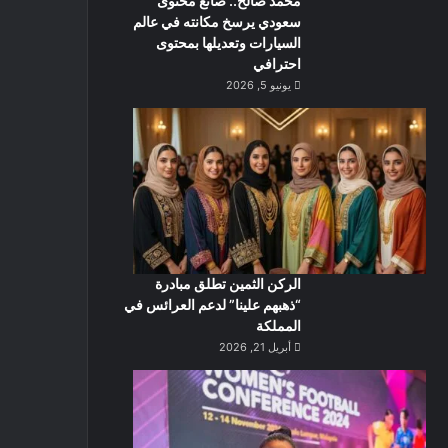
محمد صالح.. صانع محتوى
سعودي يرسخ مكانته في عالم
السيارات وتعديلها بمحتوى
احترافي
يونيو 5, 2026
الركن الثمين تطلق مبادرة
“ذهبهم علينا” لدعم العرائس في
المملكة
أبريل 21, 2026