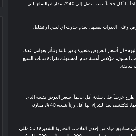
العلامة التجارية نفسها، مضيفين أنهم اكتشفوا بعد الشراء أنها أقل حجماً بنسب تصل إلى 40%، مقارنة بالسلع التي
روض وعلى العبوات نفسها، لعدم حدوث أي لبس أو تضليل
يوم» إن أسعار العروض متغيرة وغير ثابتة وتتأثر بعوامل عدة،
في السوق، مؤكدين أهمية قيام المستهلك بقراءة بيانات السلع،
ب سابقة.
ع طرح عرضاً على سلعة أقل حجماً، بسعر العرض نفسه الذي
يطرحه عادة على الحجم الأكبر من العلامة التجارية نفسها، لتكتشف بعد الشراء أنها أقل وزناً بنسبة 40%، مقارنة
وأوضحت أن أحد المنافذ اعتاد منذ أشهر طرح عرض على صناديق مياه من إحدى العلامات التجارية الشهيرة 500 مللي