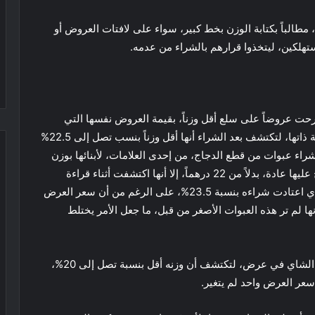
 مطالباً بكتابة الوزن بخط كبير، سواء على لافتات العروض أو
تهلكين، ليتخذوا قرارهم بالشراء من عدمه.
رحت عروضاً على سلع أقل وزناً، بقيمة العروض نفسها التي
تطرحها عادة على السلع الأكبر وزناً، من العلامة التجارية ذاتها، لتكتشف بعد الشراء أنها أقل وزناً بنسب تصل إلى 22.5%
اء عبوات من قطع الدجاج، من إحدى العلامات، لأبنائها بوزن
850 غراما بسعر 16.90 درهماً، في عرض سعري يطرح عليها عادة، بدلاً من 22 درهماً، إلا أنها اكتشفت أثناء قراءة
الفاتورة أن وزنها يبلغ 650 غراماً، أي أقل من الوزن الذي اعتادت شراءه بنسبة 23.5%، على الرغم من أن سعر العرض
ها لم تر هذه العبوات الأصغر من قبل، ما جعل الأمر يختلط
ونوّهت بأن الأمر نفسه تكرر معها عند شرائها أحد أنواع الشاي في عرض، لتكتشف أن وزنه أقل بنسبة تصل إلى 20%،
سعر العرض واحد لم يتغير.