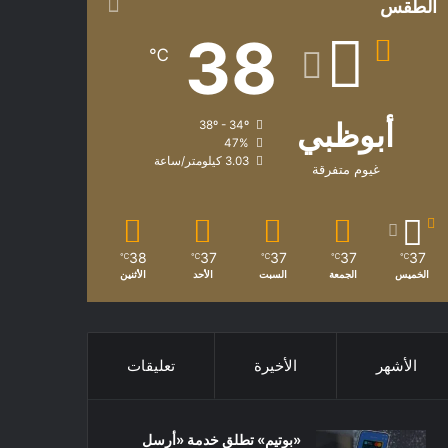
الطقس
38
℃
أبوظبي
38º - 34º
47%
3.03 كيلومتر/ساعة
غيوم متفرقة
38
37
37
37
37
℃
℃
℃
℃
℃
الخميس
الجمعة
السبت
الأحد
الأثنين
الأشهر
الأخيرة
تعليقات
«بوتيم» تطلق خدمة «أرسل