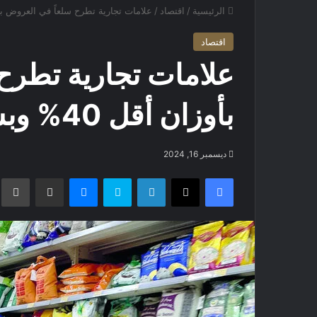
الرئيسية
/
اقتصاد
/
علامات تجارية تطرح سلعاً في العروض بأوزان أقل 40% وبسعر العب
اقتصاد
علامات تجارية تطرح
بأوزان أقل 40% وبسعر العبوات الأكبر وزناً
ديسمبر 16, 2024
فيسبوك
X
لينكدإن
سكايب
ماسنجر
مشاركة عبر البريد
ط