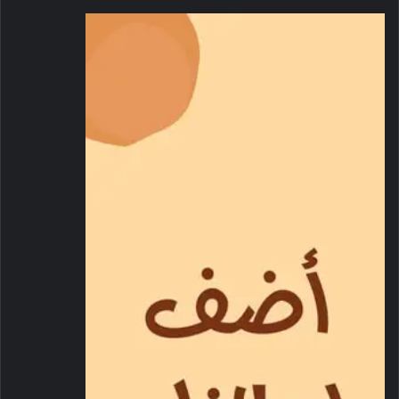
حركة التجارة والسياحة وتعزيز التواصل بين مختلف الثقافات عبر
شبكتها المتنامية باستمرار.
وصبغت فلاي دبي رحلة انطلاقتها بعدد من الإنجازات
:
شبكة موسعة
: شبكة وجهات تضم أكثر من 126 وجهة في 55 دولة
عبر إفريقيا وآسيا الوسطى والقوقاز ووسط وجنوب شرق أوروبا
ودول مجلس التعاون الخليجي والشرق الأوسط وشبه القارة الهندية.
فتح الأسواق غير المخدومة
: افتتاح أكثر من 90 وجهة جديدة لم يكن
لها سابقًا رحلات جوية مباشرة مع دبي أو لم تكن مخدومة من قبل
شركة طيران وطنية إماراتية من دبي.
كفاءة الاسطول
: تشغل أسطولًا موحدا من 88 طائرة بوينغ 737
يشمل: 29 طائرة بوينغ 800-737 من الجيل الجديد و 56 بوينغ 737
ماكس 8 و 3 بوينغ 737 ماكس 9.
تعزيز التواصل
: نقلت أكثر من 100 مليون مسافر منذ انطلاقتها في
العام 2009.