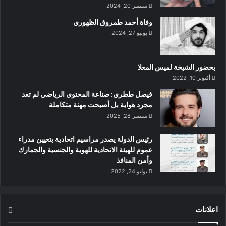
سبتمبر 20, 2024
المزدحم”.
وفاة أحمد طمروق الظهوري
يمكن لأعضاء سكاي واردز طيران الامارات الاستفادة من مميزات
يونيو 27, 2024
صالة درجة الأعمال لفلاي الجديدة وفقاً لفئة العضوية.
بحضور الشيخة لميس المعلا
في وقت سابق من شهر أكتوبر من هذا العام، افتتحت فلاي دبي
أكتوبر 10, 2022
رسمياً مكاتب انجاز إجراءات السفر الجديدة لدرجة الأعمال في
‏فيصل ططري: صناعة المحتوى الرياضي لم تعد
المبنى رقم 2 بمطار دبي الدولي والتي توفر خدمات خاصة
مجرد هواية بل أصبحت مهنة متكاملة
لمسافري درجة الأعمال في فلاي دبي ضمن تجربة فريدة وسلسة مع
سبتمبر 28, 2025
خدمة الاستقبال والمساعدة وانجاز اجراءات السفر وخدمة المسار
السريع عبر مراقبة جوازات السفر ونقاط التفتيش.
رئيس الدولة يصدر مراسيم اتحادية بتعيين مدراء
عموم للهيئة الاتحادية للهوية والجنسية والجمارك
وأمن المنافذ
حول فلاي دبي
يوليو 24, 2022
من مقرها في دبي، أنشأت فلاي دبي شبكة تضم أكثر من 125 وجهة
يخدمها أسطول مكون من 88 طائرة. ومنذ بدء عملياتها في يونيو
اعلانات
2009، التزمت فلاي دبي بإزالة الحواجز أمام السفر، وتسهيل تدفق