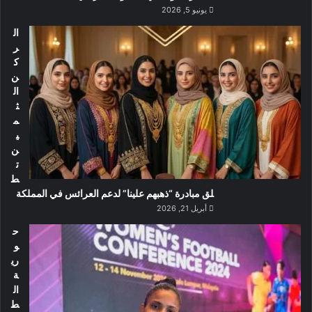
يونيو 5, 2026
ال
ر
ك
ن
ال
ث
م
ي
ن
ت
ط
لق مبادرة “ذهبهم علينا” لدعم العرائس في المملكة
أبريل 21, 2026
ح
و
ري
ة
ال
ط