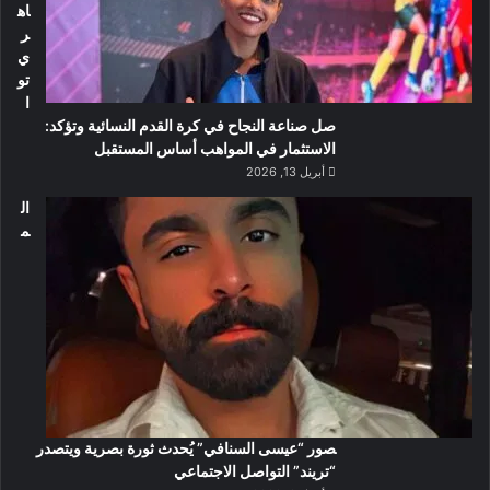
اه
ر
ي
تو
ا
صل صناعة النجاح في كرة القدم النسائية وتؤكد:
الاستثمار في المواهب أساس المستقبل
أبريل 13, 2026
ال
م
صور “عيسى السنافي” يُحدث ثورة بصرية ويتصدر
“تريند” التواصل الاجتماعي