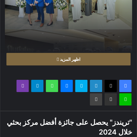
اظهر المزيد
فيسبوك
X
لينكدإن
سكايب
ماسنجر
واتساب
تيلقرام
ڤايبر
لاين
مشاركة عبر البريد
طباعة
"تريندز" يحصل على جائزة أفضل مركز بحثي
خلال 2024
المصدر : رؤية الإمارات