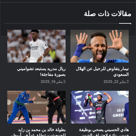
مقالات ذات صلة
نيمار يتفاوض للرحيل عن الهلال
ريال مدريد يستبعد تشواميني
السعودي
بصورة مفاجئة!
يناير 22, 2025
يناير 19, 2025
هادي الحسيني يضحي بوظيفة
بطولة خالد بن محمد بن زايد
«مدير بنك» لاحتراف الفنون
للجوجيتسو تنطلق غداً في أبوظبي