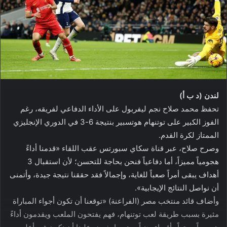
لندن (د ب أ)
تحفظ محمد صلاح نجم ليفربول على الأداء الدفاعي لفريقه، رغم
الفوز الكبير على توتنهام هوتسبير بنتيجة 6-3 في الدوري الإنجليزي
الممتاز لكرة القدم.
وصرح صلاح، عبر قناة سكاي سبورتس عقب اللقاء «قدمنا أداءً
هجومياً مميزاً، أما دفاعياً فنحن بحاجة للتحسن؛ لأن استقبال 3
أهداف يبقى أمراً صعباً للغاية، وإجمالاً فقد حققنا نتيجة جيدة، وأتمنى
أن نواصل النتائج الإيجابية».
وأضاف قائد منتخب مصر (الفراعنة) «توقعنا أن تكون أجواء المباراة
مثيرة بسبب طريقة لعب توتنهام، فهم يفتحون الملعب ويقدمون أداءً