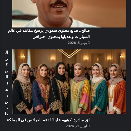
صالح.. صانع محتوى سعودي يرسخ مكانته في عالم
السيارات وتعديلها بمحتوى احترافي
يونيو 5, 2026
ال
ر
ك
ن
ال
ث
م
ي
ن
ت
ط
لق مبادرة “ذهبهم علينا” لدعم العرائس في المملكة
أبريل 21, 2026