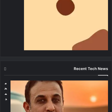
Recent Tech News
م
ح
م
د