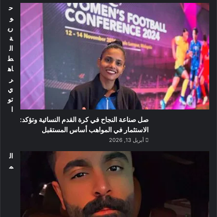
ح
و
ري
ة
ال
ط
اه
ر
ي
تو
ا
صل صناعة النجاح في كرة القدم النسائية وتؤكد:
الاستثمار في المواهب أساس المستقبل
أبريل 13, 2026
ال
م