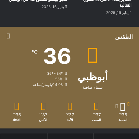
القتالية
يناير 16, 2025
يناير 19, 2025
الطقس
36
℃
أبوظبي
36º - 34º
55%
4.03 كيلومتر/ساعة
سماء صافية
36
37
37
37
36
℃
℃
℃
℃
℃
الجمعة
السبت
الأحد
الأثنين
الثلاثاء