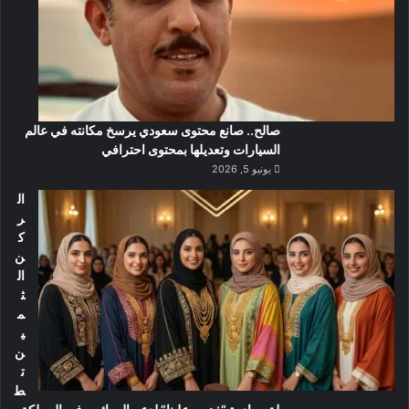
صالح.. صانع محتوى سعودي يرسخ مكانته في عالم
السيارات وتعديلها بمحتوى احترافي
يونيو 5, 2026
ال
ر
ك
ن
ال
ث
م
ي
ن
ت
ط