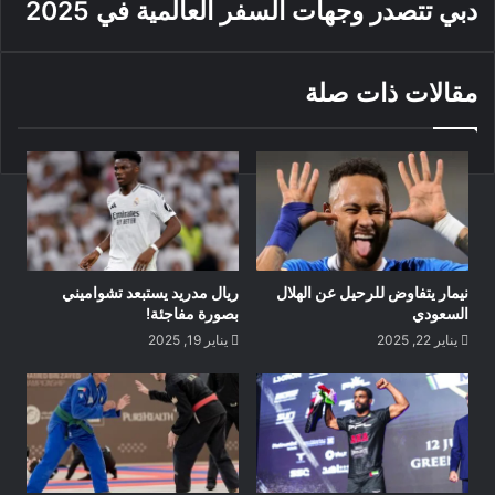
دبي تتصدر وجهات السفر العالمية في 2025
وتسلم سعادة الشيخ حمد بن خليفة بن أحمد آل ثاني النسخة الاولى
من كتاب “شيبتني كأس الخليج” دورة التاريخ والذكريات الكتاب
مقالات ذات صلة
الرابع والعشرين في مسيرة الزميل محمد الجوكر الاعلامية والذي
يصدر بالتزامن مع النسخة السادسة والعشرين لدورة كأس الخليج
العربي لكرة القدم والتي تنطلق في دولة الكويت الشقيقة الجمعة
المقبل وتستمر حتى الثالث من شهر يناير المقبل.
وهنأ سعادة الشيخ حمد بن خليفة بن أحمد آل ثاني وزير الرياضة
والشباب القطري رئيس الاتحاد الخليجي لكرة القدم، الزميل محمد
الجوكر على عمله التوثيقي في الاصدار الجديد والذي يشكل أهمية
نيمار يتفاوض للرحيل عن الهلال
ريال مدريد يستبعد تشواميني
بالغة لتعريف الأجيال بتاريخ وعطاء المؤسسين ويبرز القصص
السعودي
بصورة مفاجئة!
والمحطات التاريخية لهذا الحدث الذي يحتل مكانة خاصة في وجدان
يناير 22, 2025
يناير 19, 2025
كل اهل المنطقة.
واشاد سعادة الشيخ حمد بن خليفة بن أحمد آل ثاني بما حواه الكتاب
الجديد والذي جاء في أكثر من ٣٠٠ صفحة وشمل ١٣ فصلا وحوت
اكثر من ٤٠٠ صورة فوتوغرافية، ضمت ذكريات ومواقف ومبادرات