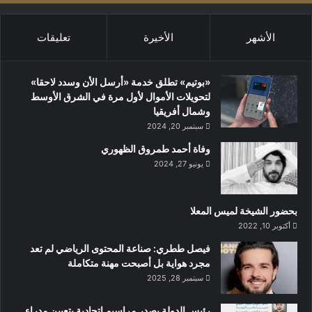
اللا محدود لكل أبناء المنطقة من أجل الإبداع والتميز وهو امر ليس
بغريب على رجل قاد تنظيم أكبر حدث رياضي في المنطقة والشرق
الأشهر
الأخيرة
تعليقات
الأوسط في النسخة الماضية لكأس العالم لكرة القدم
«بوتيم» تطلق خدمة «أرسل الأن وسدد لاحقا»
لتحويلات الأموال لأول مرة في الشرق الأوسط
وشمال أفريقيا
سبتمبر 20, 2024
وفاة أحمد طمروق الظهوري
يونيو 27, 2024
بحضور الشيخة لميس المعلا
أكتوبر 10, 2022
‏فيصل ططري: صناعة المحتوى الرياضي لم تعد
مجرد هواية بل أصبحت مهنة متكاملة
سبتمبر 28, 2025
رئيس الدولة يصدر مراسيم اتحادية بتعيين مدراء