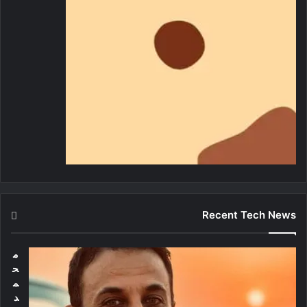
Recent Tech News
م
ح
م
د