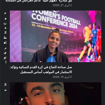
لق مبادرة “ذهبهم علينا” لدعم العرائس في المملكة
أبريل 21, 2026
ح
و
ري
ة
ال
ط
اه
ر
ي
تو
ا
صل صناعة النجاح في كرة القدم النسائية وتؤكد:
الاستثمار في المواهب أساس المستقبل
أبريل 13, 2026
ال
م