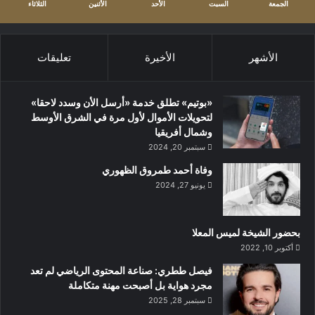
الجمعة
السبت
الأحد
الأثنين
الثلاثاء
والمخططات المطلوبة إلى المدرسة، وارتداء الزي الرسمي الصحيح
لتعزيز الشعور بالوحدة والاستعداد للتعلم بين الطلاب، مع التأكد من
نظافة الزي المدرسي وصيانته جيداً وجاهزيته للفصل الدراسي
الأشهر
الأخيرة
تعليقات
الجديد.
. المدارس أرسلت رسائل لذوي الطلبة للتأكيد على أهمية الحضور
«بوتيم» تطلق خدمة «أرسل الأن وسدد لاحقا»
الكامل، ودعت المتغيبين لسبب وجيه إلى إرسال بريد إلكتروني إلى
لتحويلات الأموال لأول مرة في الشرق الأوسط
وشمال أفريقيا
مدرس الفصل.
سبتمبر 20, 2024
وفاة أحمد طمروق الظهوري
. صقل مهارات أكثر من 24 ألف كادر تربوي خلال عطلة الفصل
يونيو 27, 2024
الأول.
بحضور الشيخة لميس المعلا
أكتوبر 10, 2022
‏فيصل ططري: صناعة المحتوى الرياضي لم تعد
مجرد هواية بل أصبحت مهنة متكاملة
سبتمبر 28, 2025