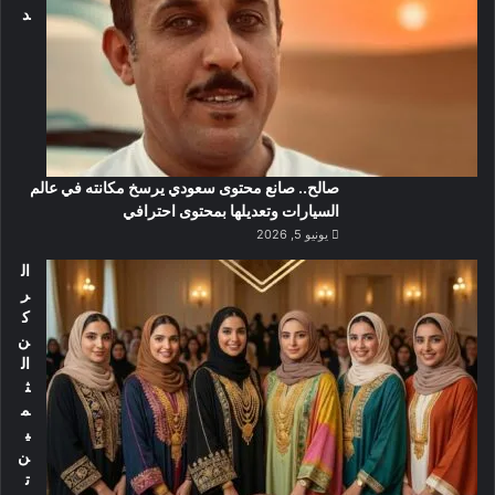
د
صالح.. صانع محتوى سعودي يرسخ مكانته في عالم
السيارات وتعديلها بمحتوى احترافي
يونيو 5, 2026
ال
ر
ك
ن
ال
ث
م
ي
ن
ت