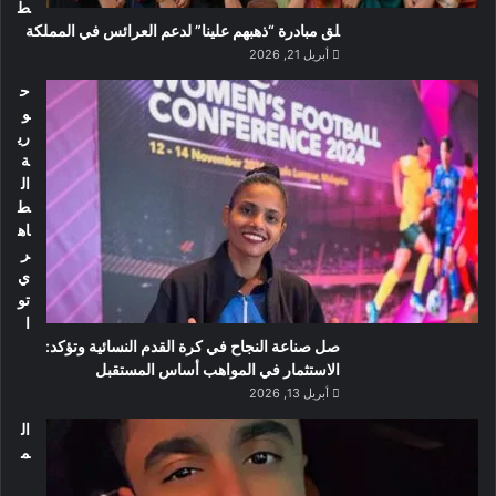
ط
لق مبادرة “ذهبهم علينا” لدعم العرائس في المملكة
أبريل 21, 2026
ح
و
ري
ة
ال
ط
اه
ر
ي
تو
ا
صل صناعة النجاح في كرة القدم النسائية وتؤكد:
الاستثمار في المواهب أساس المستقبل
أبريل 13, 2026
ال
م