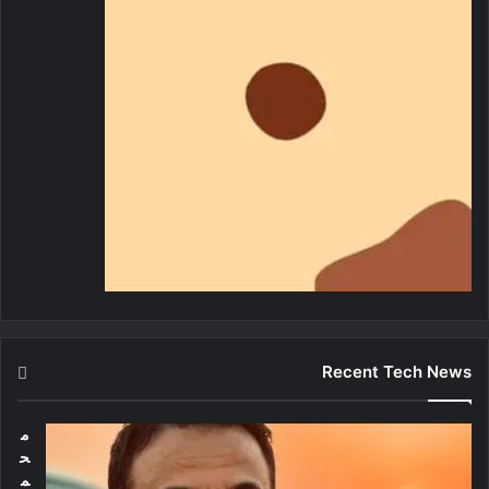
Recent Tech News
م
ح
م