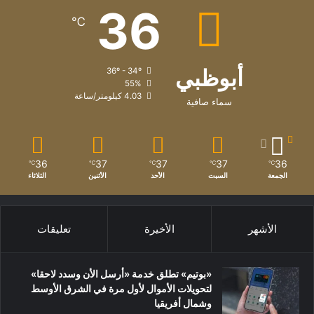
36
℃
أبوظبي
36º - 34º
55%
4.03 كيلومتر/ساعة
سماء صافية
36
37
37
37
36
℃
℃
℃
℃
℃
الجمعة
السبت
الأحد
الأثنين
الثلاثاء
الأشهر
الأخيرة
تعليقات
«بوتيم» تطلق خدمة «أرسل الأن وسدد لاحقا»
لتحويلات الأموال لأول مرة في الشرق الأوسط
وشمال أفريقيا