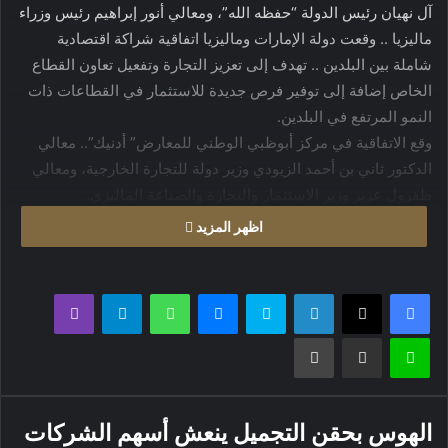
آل نهيان رئيس الدولة “حفظه الله”، ومعالي أنور إبراهيم رئيس وزراء
ماليزيا .. وقعت دولة الإمارات وماليزيا اتفاقية شراكة اقتصادية
شاملة بين البلدين .. تهدف إلى تعزيز التجارة وتفعيل تعاون القطاع
الخاص إضافة إلى توفير فرص جديدة للاستثمار في القطاعات ذات
النمو المرتفع في البلدين.
وقع الاتفاقية في مركز أبوظبي الوطني للمعارض” أدنيك”.. معالي
الدكتور ثاني بن أحمد الزيودي وزير دولة للتجارة الخارجية، ومعالي
ظفرول عزيز وزير الاستثمار والتجارة والصناعة الماليزي.
وأكد صاحب السمو الشيخ محمد بن زايد آل نهيان، بهذه المناسبة،
اظهر المزيد
أهمية الاتفاقية في تعزيز اقتصاد البلدين، مشيرا إلى أنها تتوج العلاقة
القوية بين دولة الإمارات وماليزيا.
فيسبوك
X
لينكدإن
سكايب
ماسنجر
واتساب
تيلقرام
ڤايبر
وقال سموه إن ماليزيا باقتصادها سريع النمو وسياساتها الداعمة
لاين
مشاركة عبر البريد
طباعة
للتجارة تعد شريكاً حيوياً في جنوب شرق آسيا.. فيما تهدف الاتفاقية
إلى تعميق تعاوننا في القطاعات الرئيسية وتعزيز سلاسل التوريد
وتفعيل إمكانات الاستثمار وفتح أبواب جديدة لنمو القطاع الخاص في
كلا البلدين.
الهوس بحقن التجميل ينعش أسهم الشركات