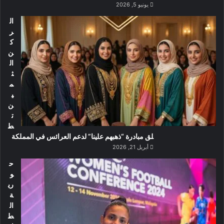
يونيو 5, 2026
ال
ر
ك
ن
ال
ث
م
ي
ن
ت
ط
لق مبادرة “ذهبهم علينا” لدعم العرائس في المملكة
أبريل 21, 2026
ح
و
ري
ة
ال
ط