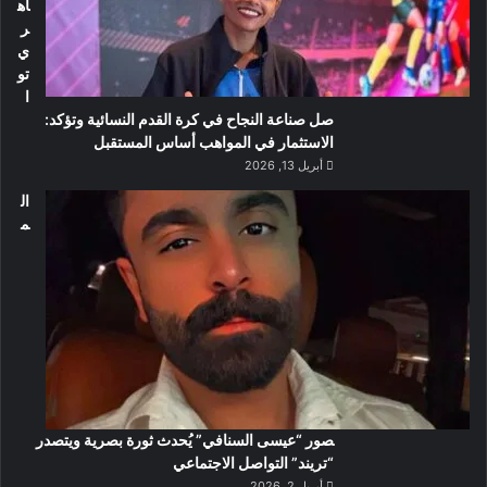
اه
ر
ي
تو
ا
صل صناعة النجاح في كرة القدم النسائية وتؤكد:
الاستثمار في المواهب أساس المستقبل
أبريل 13, 2026
ال
م
صور “عيسى السنافي” يُحدث ثورة بصرية ويتصدر
“تريند” التواصل الاجتماعي
أبريل 2, 2026