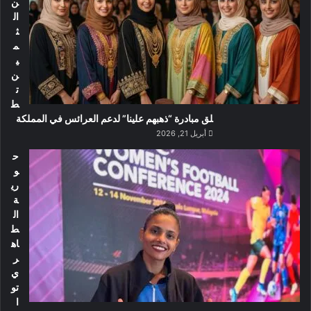
ن
ال
ث
م
ي
ن
ت
ط
لق مبادرة “ذهبهم علينا” لدعم العرائس في المملكة
أبريل 21, 2026
ح
و
ري
ة
ال
ط
اه
ر
ي
تو
ا