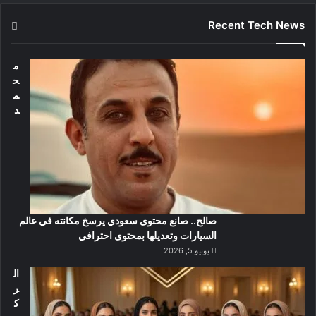
Recent Tech News
م
ح
م
د
صالح.. صانع محتوى سعودي يرسخ مكانته في عالم
السيارات وتعديلها بمحتوى احترافي
يونيو 5, 2026
ال
ر
ك