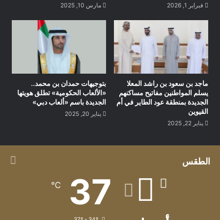
استمرارية التعاون بما يخدم مصلحة الطلاب الدارسين بجامعة
فبراير 1, 2026
مارس 10, 2025
القاهرة، موجهًا الدعوة للدكتور محمد سامي عبد الصادق لزيارة
دولة الامارات للإطلاع علي الحركة التعليمية والبحثية داخل مختلف
الجامعات الاماراتية.
وفي نهاية اللقاء، تم تبادل الدروع التذكارية بين الجانبين، والتقاط
بعض الصور.
ماجد بن سعود بن راشد المعلا
بتوجيهات حمدان بن محمد..
يسلم المواطنين مفاتيح مساكنهم
«الألعاب الحكومية» تطلق هويتها
الجديدة بمنطقة عود الطاير في أم
الجديدة باسم «ألعاب دبي»
القيوين
يناير 20, 2025
يناير 22, 2025
الطقس
37
℃
37º - 34º