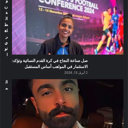
و
ري
ة
ال
ط
اه
ر
ي
تو
ا
صل صناعة النجاح في كرة القدم النسائية وتؤكد:
الاستثمار في المواهب أساس المستقبل
أبريل 13, 2026
ال
م