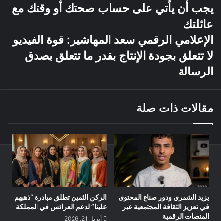
يجب أن يأتي على حساب صحتك أو وقتك مع
وساهم بث الأغنية عبر هذه القنوات في تعزيز انتشارها محليًا، لتصل
إلى جمهور أوسع خارج نطاق المنصات الرقمية، خاصة في أوساط
عائلتك
محبي الطرب العراقي الكلاسيكي.
الإعلامي الرقمي سعد المهاشير: قوة الفيديو
لا تتعلق بجودة الإنتاج بقدر ما تتعلق بصدق
الرسالة
مقالات ذات صلة
يزيد الشمري ودور صناع المحتوى
الركن الثمين تطلق مبادرة “ذهبهم
في تعزيز الثقافة المجتمعية عبر
علينا” لدعم العرائس في المملكة
المنصات الرقمية
أبريل 21, 2026