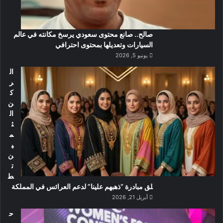
صالح.. صانع محتوى سعودي يرسخ مكانته في عالم
السيارات وتعديلها بمحتوى احترافي
يونيو 5, 2026
ال
ر
ك
ن
ال
ث
م
ي
ن
ت
ط
لق مبادرة “ذهبهم علينا” لدعم العرائس في المملكة
أبريل 21, 2026
ح