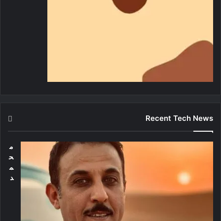
Recent Tech News
م
ح
م
د