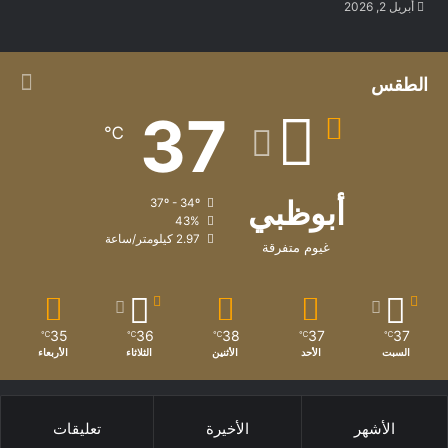
أبريل 2, 2026
الطقس
37
℃
أبوظبي
37º - 34º
43%
2.97 كيلومتر/ساعة
غيوم متفرقة
35
36
38
37
37
℃
℃
℃
℃
℃
السبت
الأحد
الأثنين
الثلاثاء
الأربعاء
الأشهر
الأخيرة
تعليقات