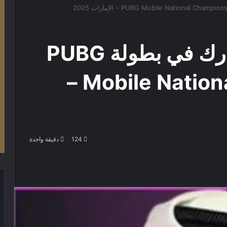
عبدالله الحبسي يشارك في بطولة PUBG
Mobile National Championship –
124
دقيقة واحدة
باعة