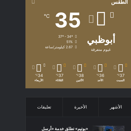
الطقس
35
℃
أبوظبي
37º - 34º
51%
2.67 كيلومتر/ساعة
غيوم متفرقة
34
37
38
36
37
℃
℃
℃
℃
℃
السبت
الأحد
الأثنين
الثلاثاء
الأربعاء
الأشهر
الأخيرة
تعليقات
«بوتيم» تطلق خدمة «أرسل