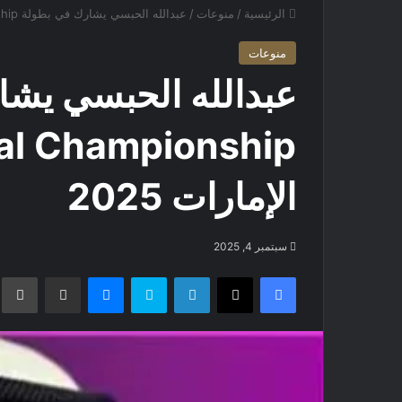
الرئيسية
/
منوعات
/
عبدالله الحبسي يشارك في بطولة PUBG Mobile National Championship – الإمارات 2025
منوعات
الإمارات 2025
سبتمبر 4, 2025
فيسبوك
X
لينكدإن
سكايب
ماسنجر
مشاركة عبر البريد
ط