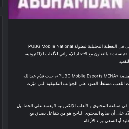
شارك صانع المحتوى والمحلل الإماراتي عبدالله الحبسي في التغطية التحليلية لبطولة PUBG Mobile National
2، التي نظمتها شركة «تينسنت» بالتعاون مع الاتحاد الإماراتي للألعاب الإلكترونية،
للقب.
وشهدت البطولة تغطية مباشرة عبر القنوات الرقمية لمنصة «PUBG Mobile Esports MENA»، حيث قدّم عبدالله
 اللعب، مسلطًا الضوء على الجوانب التكتيكية التي ميّزت
في صناعة المحتوى والألعاب الإلكترونية لا يعتمد على الحظ، بل
شدّد على أن صانع المحتوى الناجح هو من يتفاعل بصدق مع
يد أو السعي وراء الأرقام.