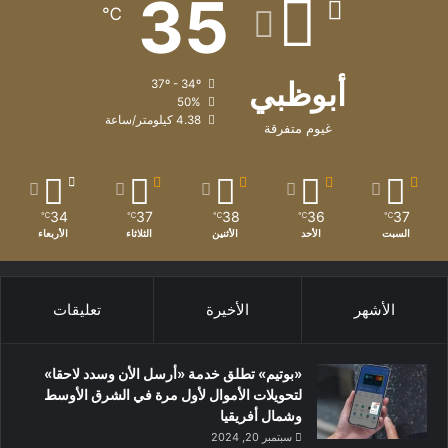
35
℃
أبوظبي
37º - 34º
50%
4.38 كيلومتر/ساعة
غيوم متفرقة
34
37
38
36
37
℃
℃
℃
℃
℃
السبت
الأحد
الأثنين
الثلاثاء
الأربعاء
الأشهر
الأخيرة
تعليقات
«بوتيم» تطلق خدمة «أرسل الأن وسدد لاحقا»
لتحويلات الأموال لأول مرة في الشرق الأوسط
وشمال أفريقيا
سبتمبر 20, 2024