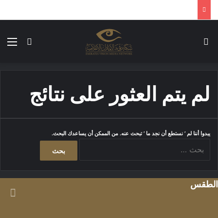
بحث عن
الق
الوضع ا
لم يتم العثور على نتائج
يبدوا أننا لم ’ نستطع أن نجد ما ’ تبحث عنه. من الممكن أن يساعدك البحث.
ا
ل
ب
ح
الطقس
ث
ع
ن
: