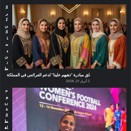
ال
ر
ك
ن
ال
ث
م
ي
ن
ت
ط
لق مبادرة “ذهبهم علينا” لدعم العرائس في المملكة
أبريل 21, 2026
ح
و
ري
ة
ال
ط
اه