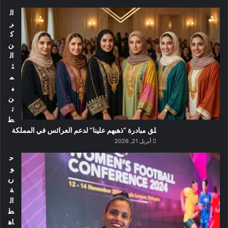
ال
ر
ك
ن
ال
ث
م
ي
ن
ت
ط
لق مبادرة “ذهبهم علينا” لدعم العرائس في المملكة
أبريل 21, 2026
ح
و
ري
ة
ال
ط
اه