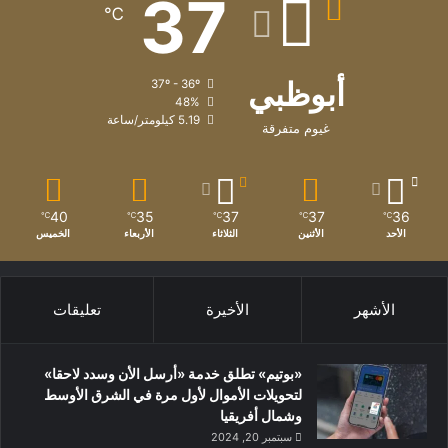
37
℃
أبوظبي
37º - 36º
48%
5.19 كيلومتر/ساعة
غيوم متفرقة
40
35
37
37
36
℃
℃
℃
℃
℃
الأحد
الأثنين
الثلاثاء
الأربعاء
الخميس
الأشهر
الأخيرة
تعليقات
«بوتيم» تطلق خدمة «أرسل الأن وسدد لاحقا»
لتحويلات الأموال لأول مرة في الشرق الأوسط
وشمال أفريقيا
سبتمبر 20, 2024