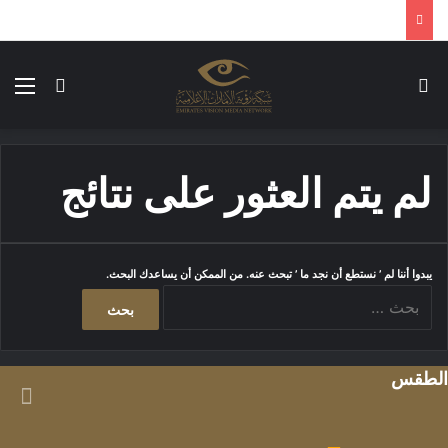
بحث عن
الق
الوضع ا
لم يتم العثور على نتائج
يبدوا أننا لم ’ نستطع أن نجد ما ’ تبحث عنه. من الممكن أن يساعدك البحث.
ا
ل
ب
ح
الطقس
ث
ع
ن
: