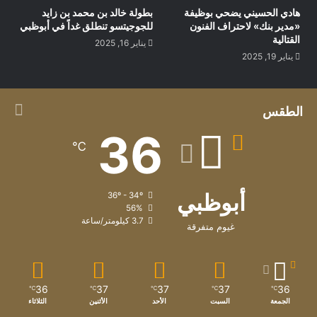
هادي الحسيني يضحي بوظيفة
بطولة خالد بن محمد بن زايد
«مدير بنك» لاحتراف الفنون
للجوجيتسو تنطلق غداً في أبوظبي
القتالية
يناير 16, 2025
يناير 19, 2025
الطقس
36
℃
أبوظبي
36º - 34º
56%
3.7 كيلومتر/ساعة
غيوم متفرقة
36
37
37
37
36
℃
℃
℃
℃
℃
الجمعة
السبت
الأحد
الأثنين
الثلاثاء