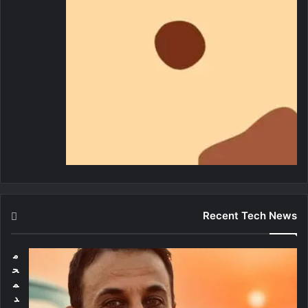
Recent Tech News
م
ح
م
د