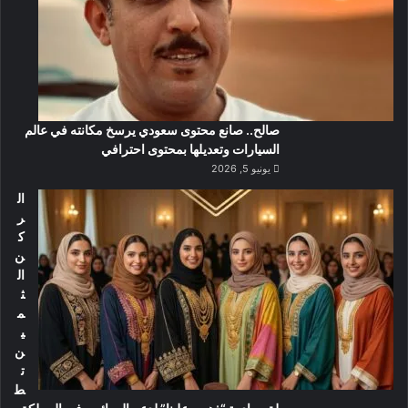
صالح.. صانع محتوى سعودي يرسخ مكانته في عالم
السيارات وتعديلها بمحتوى احترافي
يونيو 5, 2026
ال
ر
ك
ن
ال
ث
م
ي
ن
ت
ط