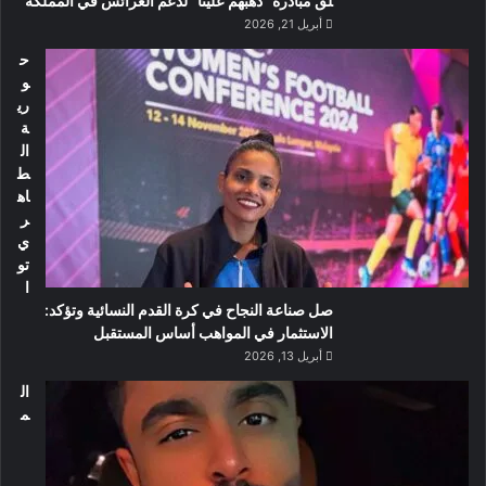
لق مبادرة “ذهبهم علينا” لدعم العرائس في المملكة
أبريل 21, 2026
ح
و
ري
ة
ال
ط
اه
ر
ي
تو
ا
صل صناعة النجاح في كرة القدم النسائية وتؤكد:
الاستثمار في المواهب أساس المستقبل
أبريل 13, 2026
ال
م