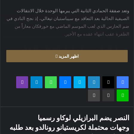
وتعد صفقة الحمادي الثانية التي يبرمها الوحدة خلال الانتقالات
الصيفية الحالية بعد التعاقد مع سيباستيان تيغالي، إذ نجح النادي في
ضم الحارس الذي لعب الموسم الماضي مع خورفكان معاراً من
الظفرة عقب انتهاء عقده مع الأخير.
وعبر زايد الحمادي عن شكره وامتنانه لثقة قيادة وإدارة نادي
اظهر المزيد
الوحدة، مؤكداً رغبته وعزمه على تلبية طموحات النادي وجماهيره.
فيسبوك
X
لينكدإن
سكايب
ماسنجر
واتساب
تيلقرام
ڤايبر
لاين
مشاركة عبر البريد
طباعة
النصر يضم البرازيلي لوكاو رسميا
وجهات محتملة لكريستيانو رونالدو بعد طلبه