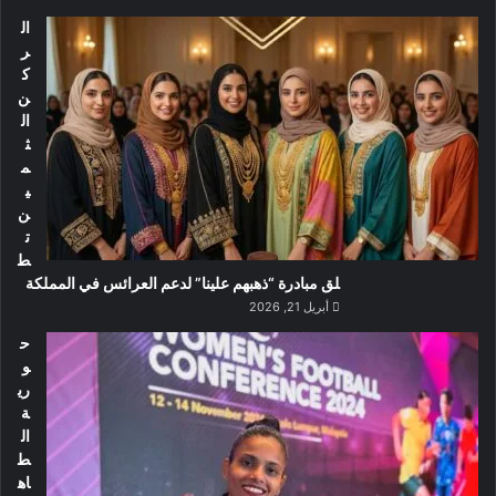
ال
ر
ك
ن
ال
ث
م
ي
ن
ت
ط
لق مبادرة “ذهبهم علينا” لدعم العرائس في المملكة
أبريل 21, 2026
ح
و
ري
ة
ال
ط
اه