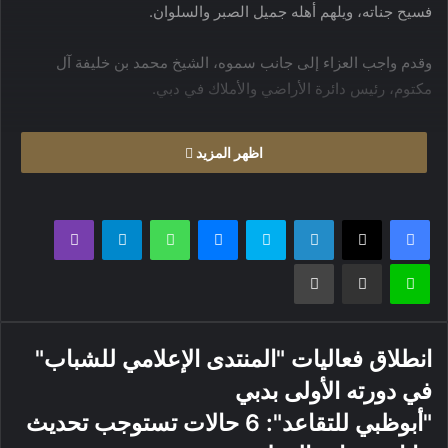
فسيح جناته، ويلهم أهله جميل الصبر والسلوان.
وقدم واجب العزاء إلى جانب سموه، الشيخ محمد بن خليفة آل
مكتوم، رئيس دائرة الأراضي والأملاك في دبي.
اظهر المزيد
فيسبوك
X
لينكدإن
سكايب
ماسنجر
واتساب
تيلقرام
ڤايبر
لاين
مشاركة عبر البريد
طباعة
انطلاق فعاليات "المنتدى الإعلامي للشباب"
في دورته الأولى بدبي
"أبوظبي للتقاعد": 6 حالات تستوجب تحديث