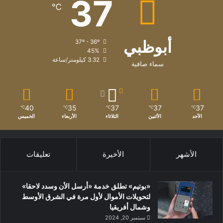
37
℃
أبوظبي
37º - 36º
45%
3.32 كيلومتر/ساعة
سماء صافية
40
35
37
37
37
℃
℃
℃
℃
℃
الأحد
الأثنين
الثلاثاء
الأربعاء
الخميس
الأشهر
الأخيرة
تعليقات
«بوتيم» تطلق خدمة «أرسل الأن وسدد لاحقا»
لتحويلات الأموال لأول مرة في الشرق الأوسط
وشمال أفريقيا
سبتمبر 20, 2024