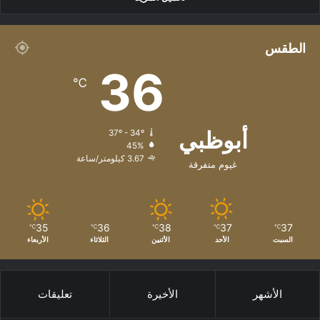
الطقس
36
℃
أبوظبي
37º - 34º
45%
3.67 كيلومتر/ساعة
غيوم متفرقة
35
36
38
37
37
℃
℃
℃
℃
℃
السبت
الأحد
الأثنين
الثلاثاء
الأربعاء
الأشهر
الأخيرة
تعليقات